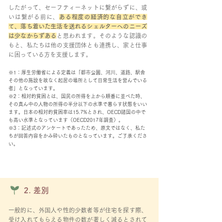
したがって、セーフティーネットに繋がらずに、或
いは繋がる前に、
ある程度の経済的な自立ができ
て、落ち着いた生活を送れるシェルターへのニーズ
は少なからずある
と思われます。そのような認識の
もと、私たちは他の支援団体とも連携し、家と仕事
に困っている方を支援します。
※1：厚生労働省による定義は「都市公園、河川、道路、駅舎
その他の施設を故なく起居の場所として日常生活を営んでいる
者」となっています。
※2：相対的貧困とは、国民の所得を上から順番に並べた時、
その真ん中の人物の所得の半分以下の水準で暮らす状態をいい
ます。日本の相対的貧困率は15.7%とされ、OECD諸国の中で
も高い水準となっています（OECD2017年調査）。
※3：記述式のアンケートであったため、原文ではなく、私た
ちが回答内容をかみ砕いたものとなっています。ご了承くださ
い。
2. 差別
一般的に、外国人や性的少数者等が住宅を探す際、
受け入れてもらえる物件の数が著しく減るとされて