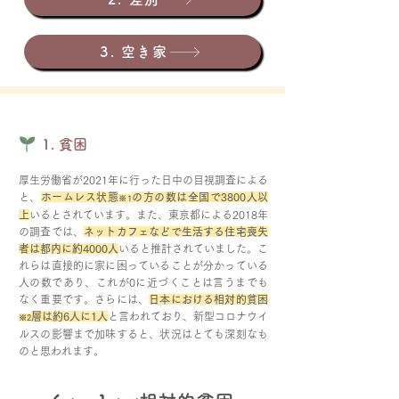
3. 空き家
1. 貧困
厚生労働省が2021年に行った日中の目視調査による
と、
ホームレス状態
の方の数は全国で3800人以
※1
上
いるとされています。また、東京都による2018年
の調査では、
ネットカフェなどで生活する住宅喪失
者は都内に約4000人
いると推計されていました。こ
れらは直接的に家に困っていることが分かっている
人の数であり、これが0に近づくことは言うまでも
なく重要です。さらには、
日本における相対的貧困
層は約6人に1人
と言われており、新型コロナウイ
※2
ルスの影響まで加味すると、状況はとても深刻なも
のと思われます。