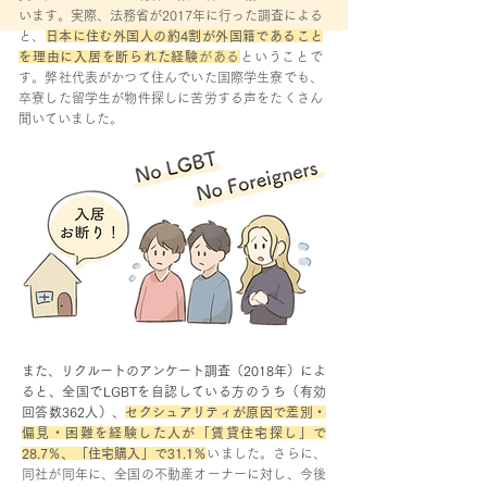
います。実際、法務省が2017年に行った調査による
と、
日本に住む外国人の約4割が外国籍であること
を理由に入居を断られた経験
がある
ということで
す。弊社代表がかつて住んでいた国際学生寮でも、
卒寮した留学生が物件探しに苦労する声をたくさん
聞いていました。
また、リクルートのアンケート調査（2018年）によ
ると、全国でLGBTを自認している方のうち（有効
回答数362人）、
セクシュアリティが原因で差別・
偏見・困難を経験した人が「賃貸住宅探し」で
28.7％、「住宅購入」で31.1％
いました。さらに、
同社が同年に、全国の不動産オーナーに対し、今後