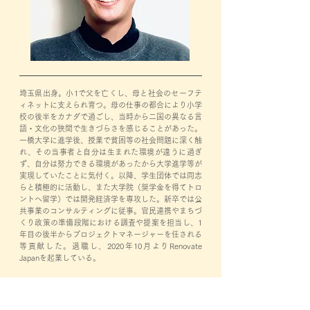
埼玉県出身。小1で父を亡くし、母と社会のセーフテ
ィネットに支えられ育つ。母の仕事の都合により小学
校の後半をカナダで過ごし、当時から二国の異なる言
語・文化の狭間で生きづらさを感じることがあった。
一橋大学に進学後、授業で貧困等の社会問題に深く触
れ、その当事者と自分は生まれた環境が違うに過ぎ
ず、自分は努力できる環境があったから大学進学等が
実現していたことに気付く。以降、学生団体では同志
らと積極的に活動し、また大学院（奨学金を得てトロ
ントへ留学）では開発経済学を専攻した。新卒では公
共事業のコンサルティングに従事。官民連携やまちづ
くり政策の準備段階における調査や提案を担当し、1
年目の後半からプロジェクトマネージャーを任される
等貢献した。退職し、2020年10月よりRenovate
Japanを起業している。