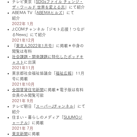
テレビ東京「
SDGsファイル チェンジ・
ザ・ワールド 世界を変える志
」にて紹介
ABEMA TV「
ABEMAヒルズ
」にて
紹介
2022年 1月
J:COMチャンネル「ジモト応援！つなが
るNews」にて紹介
2021年12月
「
東京人2022年1月号
」に掲載＊中身の
閲覧は有料
社会課題・開発課題に特化したポッドキ
ャスト
に出演
2021年11月
東京都社会福祉協議会「
福祉広報
」11月
号に掲載
2021年10月
全国賃貸住宅新聞
に掲載＊電子版は有料
会員のみ閲覧可能
2021年 9月
テレビ朝日「
スーパーJチャンネル
」にて
紹介
住まい・暮らしのメディア「
SUUMOジ
ャーナル
」に掲載
2021年 7月
東京新聞
に掲載