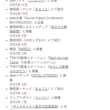
SBSラジオ「
ゴゴボラケ
」に出演
2023年12月
静岡第一テレビ「
まるごと
」にて紹介
2023年10
月
taliki主催「Social Impact Conference
BEYOND2023」に出展
静岡新聞ふるさとメディア「
あなたの静
岡新聞
」に掲載
2023年 9
月
静岡SBS「LIVEしずおか」にて紹介
2023年 6
月
雑誌「
WIRED
」に掲載
2023年 5月
TOKYO創業ステーション「
Start Up Hub
Tama
」の起業コンシェルジュに
TOKYO創業ステーション「
わたしの創業
ものがたり
」に掲載
Webメディア「
LIFULL STORIES
」に掲
載
2023年 3月
静岡第一テレビ「
まるごと
」にて紹介
2023年 2月​
ウェブマガジン「
リンジン
」に掲載
2023年 1月​
「
ポッドキャスト楽天対話倶楽部
」に出