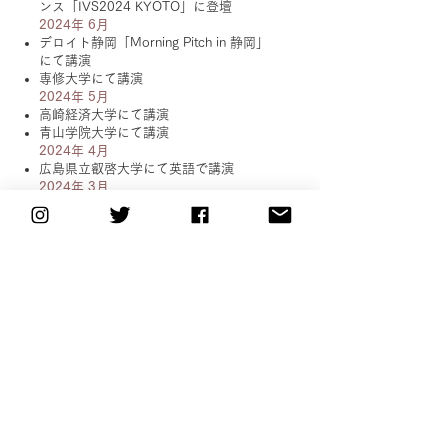
ンス「IVS2024 KYOTO」に登壇
2024年 6月
デロイト静岡「Morning Pitch in 静岡」
にて講演
専修大学にて講演
2024年 5月
高崎経済大学にて講演
青山学院大学にて講演
2024年 4月
広島県立叡啓大学にて英語で講演
2024年 3月
株式会社吉村主催「YAIZUスタディツア
ー」にて講演
「
Tsukuba Innovation DAY in 焼津
」に
て講演
2024年 1月
株式会社吉村主催「YAIZUスタディツア
ー」にて講演
代表が一般社団法人 Masterpiece主催
「いえ×ふくしを語ろう」にて講演
慶応義塾大学にて講演
2023年11月
学習院大学にて講演
昭島市「空き家対策セミナー」にて講演
​
台湾の東吳大學にて英語で講演