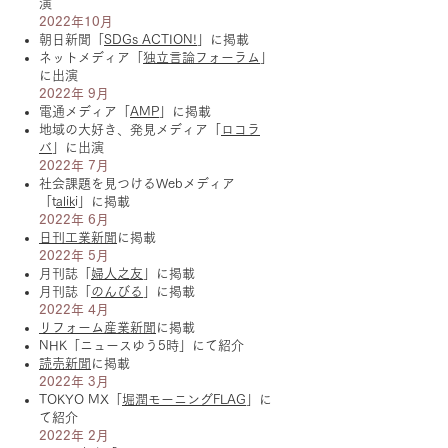
演
2022年10月
朝日新聞「
SDGs ACTION!
」に掲載
ネットメディア「
独立言論フォーラム
」
に出演
2022年 9月
電通メディア「
AMP
」に掲載
地域の大好き、発見メディア「
ロコラ
バ
」に出演
2022年 7月
社会課題を見つけるWebメディア
「t
alik
i」に掲載
2022年 6月
日刊工業新聞
に掲載
2022年 5月
月刊誌「
婦人之友
」に掲載
月刊誌「
のんびる
」に掲載
2022年 4月
リフォーム産業新聞
に掲載
NHK「ニュースゆう5時」にて紹介
読売新聞
に掲載
2022年 3月
TOKYO MX「
堀潤モーニングFLAG
」に
て紹介
2022年 2月